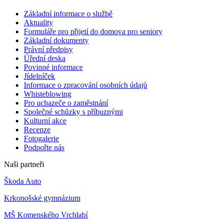
Základní informace o službě
Aktuality
Formuláře pro přijetí do domova pro seniory
Základní dokumenty
Právní předpisy
Úřední deska
Povinné informace
Jídelníček
Informace o zpracování osobních údajů
Whisteblowing
Pro uchazeče o zaměstnání
Společné schůzky s příbuznými
Kulturní akce
Recenze
Fotogalerie
Podpořte nás
Naši partneři
Škoda Auto
Krkonošské gymnázium
MŠ Komenského Vrchlabí